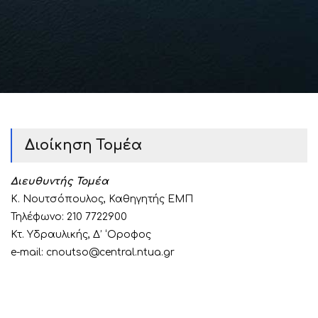
Διοίκηση Τομέα
Διευθυντής Τομέα
Κ. Νουτσόπουλος, Καθηγητής ΕΜΠ
Τηλέφωνo: 210 7722900
Κτ. Υδραυλικής, Δ’ ‘Οροφος
e-mail: cnoutso@central.ntua.gr