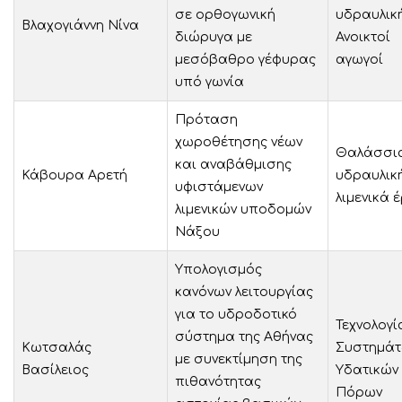
σε ορθογωνική
υδραυλικ
Βλαχογιάννη Νίνα
διώρυγα με
Ανοικτοί
μεσόβαθρο γέφυρας
αγωγοί
υπό γωνία
Πρόταση
χωροθέτησης νέων
Θαλάσσι
και αναβάθμισης
Κάβουρα Αρετή
υδραυλική
υφιστάμενων
λιμενικά 
λιμενικών υποδομών
Νάξου
Υπολογισμός
κανόνων λειτουργίας
για το υδροδοτικό
Τεχνολογί
σύστημα της Αθήνας
Κωτσαλάς
Συστημά
με συνεκτίμηση της
Βασίλειος
Υδατικών
πιθανότητας
Πόρων