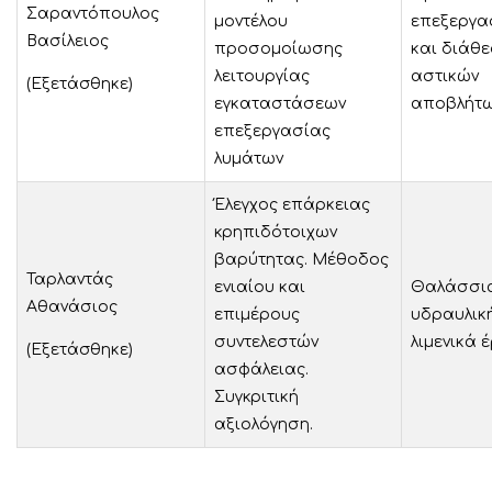
Σαραντόπουλος
μοντέλου
επεξεργα
Βασίλειος
προσομοίωσης
και διάθ
λειτουργίας
αστικών
(Εξετάσθηκε)
εγκαταστάσεων
αποβλήτ
επεξεργασίας
λυμάτων
Έλεγχος επάρκειας
κρηπιδότοιχων
βαρύτητας. Μέθοδος
Ταρλαντάς
ενιαίου και
Θαλάσσι
Αθανάσιος
επιμέρους
υδραυλική
συντελεστών
λιμενικά 
(Εξετάσθηκε)
ασφάλειας.
Συγκριτική
αξιολόγηση.