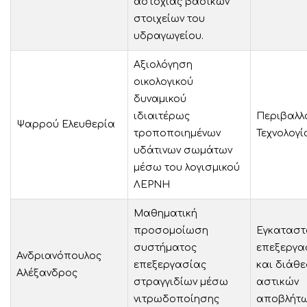
αστοχίας βασικών
στοιχείων του
υδραγωγείου.
Αξιολόγηση
οικολογικού
δυναμικού
ιδιαιτέρως
Περιβαλλ
Ψαρρού Ελευθερία
τροποποιημένων
Τεχνολογί
υδάτινων σωμάτων
μέσω του λογισμικού
ΛΕΡΝΗ
Μαθηματική
προσομοίωση
Εγκαταστ
συστήματος
επεξεργα
Ανδριανόπουλος
επεξεργασίας
και διάθ
Αλέξανδρος
στραγγιδίων μέσω
αστικών
νιτρωδοποίησης
αποβλήτ