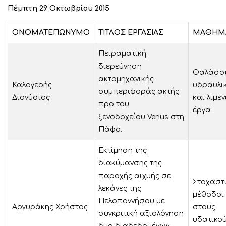
Πέμπτη 29 Οκτωβρίου 2015
ΟΝΟΜΑΤΕΠΩΝΥΜΟ
ΤΙΤΛΟΣ ΕΡΓΑΣΙΑΣ
ΜΑΘΗΜ
Πειραματική
διερεύνηση
Θαλάσσ
ακτομηχανικής
Καλογερής
υδραυλι
συμπεριφοράς ακτής
Διονύσιος
και λιμεν
προ του
έργα
ξενοδοχείου Venus στη
Πάφο.
Εκτίμηση της
διακύμανσης της
παροχής αιχμής σε
Στοχαστ
λεκάνες της
μέθοδοι
Πελοποννήσου με
Αργυράκης Χρήστος
στους
συγκριτική αξιολόγηση
υδατικο