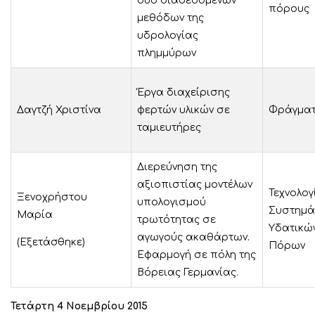
δυο διαδεδομένων
πόρους
μεθόδων της
υδρολογίας
πλημμύρων
Έργα διαχείρισης
Δαγτζή Χριστίνα
φερτών υλικών σε
Φράγμα
ταμιευτήρες
Διερεύνηση της
αξιοπιστίας μοντέλων
Τεχνολογ
Ξενοχρήστου
υπολογισμού
Συστημά
Μαρία
τρωτότητας σε
Υδατικώ
αγωγούς ακαθάρτων.
(Εξετάσθηκε)
Πόρων
Εφαρμογή σε πόλη της
Βόρειας Γερμανίας.
Τετάρτη 4 Νοεμβρίου 2015