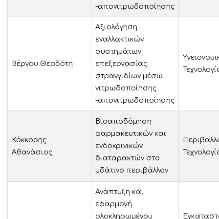
-απονιτρωδοποίησης
Αξιολόγηση
εναλλακτικών
συστημάτων
Υγειονομι
Βέργου Θεοδότη
επεξεργασίας
Τεχνολογί
στραγγιδίων μέσω
νιτρωδοποίησης
-απονιτρωδοποίησης
Βιοαποδόμηση
φαρμακευτικών και
Κόκκορης
Περιβαλλ
ενδοκρινικών
Αθανάσιος
Τεχνολογί
διαταρακτών στο
υδάτινο περιβάλλον
Ανάπτυξη και
εφαρμογή
ολοκληρωμένου
Εγκαταστ