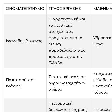
ΟΝΟΜΑΤΕΠΩΝΥΜΟ
ΤΙΤΛΟΣ ΕΡΓΑΣΙΑΣ
ΜΑΘΗΜ
Η αρχιτεκτονική και
το αισθητικό
στοιχείο στα
φράγματα. Από τα
Υδροηλεκ
Ιωαννίδης Ρωμανός
διεθνή
Έργα
παραδείγματα στις
προτάσεις για την
Ελλάδα
Στοχαστι
Στατιστική ανάλυση
Παπατσούτσος
μέθοδοι 
ακραίων ταχυτήτων
Ιωάννης
υδατικού
ανέμου
πόρους
Πειραματική
διερεύνηση της ροής
Πειραματ